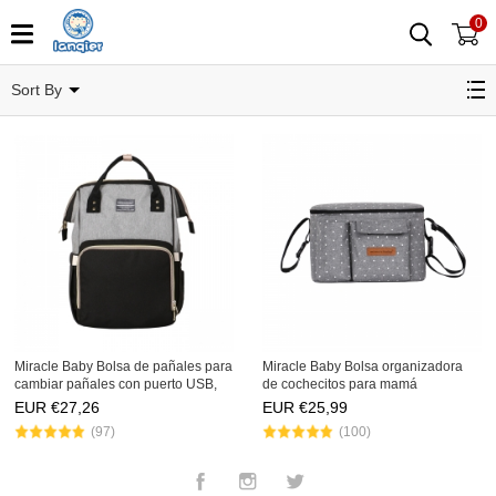
0
Bolsos para Mamá
Sort By
Miracle Baby Bolsa de pañales para
Miracle Baby Bolsa organizadora
cambiar pañales con puerto USB,
de cochecitos para mamá
bolsillos con aislamiento, bolsas
nueva,bolsa de cochecito súper
EUR €
27,26
EUR €
25,99
grandes para pañales, mochila
liviana, almacenamiento de
(97)
(100)
multifuncional, moc
pañales, pañales, billeteras
Facebook
Instagram
Twitter