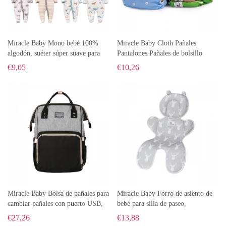
Miracle Baby Mono bebé 100%
Miracle Baby Cloth Pañales
algodón, suéter súper suave para
Pantalones Pañales de bolsillo
todas las estaciones, pijama de
reutilizables ajustables para ropa
€
9,05
€
10,26
algodón para niños pequeños
interior impermeable para bebés
con un pañal de inserción
Miracle Baby Bolsa de pañales para
Miracle Baby Forro de asiento de
cambiar pañales con puerto USB,
bebé para silla de paseo,
bolsillos con aislamiento, bolsas
almohadilla/cojín/forro de asiento
€
27,26
€
13,88
grandes para pañales, mochila
de malla 3D de doble cara para