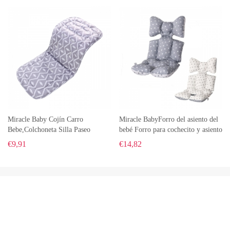
multifuncional, moc
silla de paseo y asiento
Miracle Baby Cojín Carro
Miracle BabyForro del asiento del
Bebe,Colchoneta Silla Paseo
bebé Forro para cochecito y asiento
Universal Verano
de carro, Cojín de cojín de bebé
€
9,91
€
14,82
Transpirable,Cojín Silla de Paseo
grueso transpirable
para el Cochecito y Asiento de
Carro