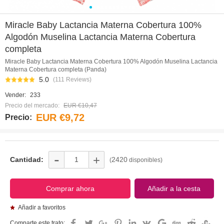
0
1
2
3
4
5
6
7
8
9
10
11
Miracle Baby Lactancia Materna Cobertura 100%
Algodón Muselina Lactancia Materna Cobertura
completa
Miracle Baby Lactancia Materna Cobertura 100% Algodón Muselina Lactancia
Materna Cobertura completa (Panda)
5.0
(111 Reviews)
Vender:
233
Precio del mercado:
EUR €10,47
EUR €9,72
Precio:
-
+
Cantidad:
2420
(
disponibles)
Añadir a favoritos
Comparte este trato: