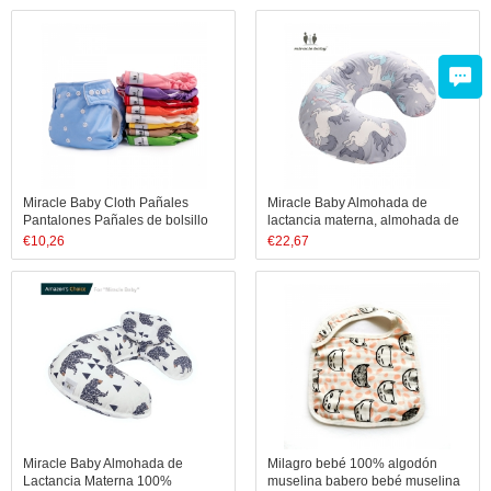
Miracle Baby Cloth Pañales
Miracle Baby Almohada de
Pantalones Pañales de bolsillo
lactancia materna, almohada de
reutilizables ajustables para ropa
maternidad cómoda y embarazo
€
10,26
€
22,67
interior impermeable para bebés
Almohada en forma de U
con un pañal de inserción
Miracle Baby Almohada de
Milagro bebé 100% algodón
Lactancia Materna 100%
muselina babero bebé muselina