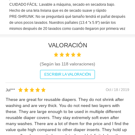
CUIDADO FÁCIL: Lavable a máquina, secado en secadora bajo.
Hecho de una tela liviana que es de secado suave y rápido
PRE-SHRUNK: No se preguntará qué tamaño tendrá el pañal después
de unos pocos lavados. Nuestros pañales (13.4 "x 5.9") serán los
mismos después de 20 lavados como cuando llegaron por primera vez
VALORACIÓN
(Según las
118
valoraciones)
ESCRIBIR LA VALORACIÓN
Oct / 18 / 2019
Jul***
These are great for reusable diapers. They do not shrink after
washing and are very thick. You do not need two layers with
these. They are large enough to be used in multiple different
reusable diaper covers. They stay extremely soft even after
many washes. There are a lot of them for the price and I find the
value quite high compared to other diaper inserts. They hold up