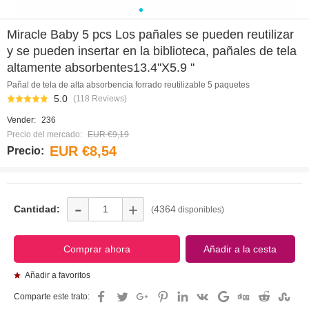
0
1
2
3
4
5
Miracle Baby 5 pcs Los pañales se pueden reutilizar
y se pueden insertar en la biblioteca, pañales de tela
altamente absorbentes13.4''X5.9 ''
Pañal de tela de alta absorbencia forrado reutilizable 5 paquetes
5.0
(118 Reviews)
Vender:
236
Precio del mercado:
EUR €9,19
EUR €8,54
Precio:
-
+
Cantidad:
4364
(
disponibles)
Añadir a favoritos
Comparte este trato: