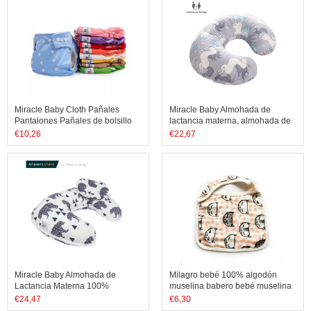
Miracle Baby Cloth Pañales
Miracle Baby Almohada de
Pantalones Pañales de bolsillo
lactancia materna, almohada de
reutilizables ajustables para ropa
maternidad cómoda y embarazo
€
10,26
€
22,67
interior impermeable para bebés
Almohada en forma de U
con un pañal de inserción
Miracle Baby Almohada de
Milagro bebé 100% algodón
Lactancia Materna 100%
muselina babero bebé muselina
Algodòn,Almohada de
babero impresión personalizada
€
24,47
€
6,30
Maternidad Embarazo Extraíble y
blanco babero babero babero