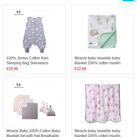
100% Jersey Cotton Kids
Miracle baby swaddle baby
Sleeping Bag Sleeveless
blanket 100% cotton muslin
Children Sleeping Sack with
swaddle blankets double layer
€
29,99
€
22,99
Zipper Newborn Wearable
muslin swaddle blanket
Knitted Baby Sleeping Bag
Miracle Baby 100% Cotton Baby
Miracle baby swaddle baby
Blanket Set with Hat Breathable
blanket 100% cotton muslin