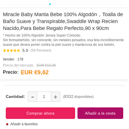
0
1
2
3
4
5
6
7
8
9
10
11
12
13
Miracle Baby Manta Bebe 100% Algodón，Toalla de
Baño Suave y Transpirable,Swaddle Wrap Recien
Nacido,Para Bebe Regalo Perfecto,90 x 90cm
* Hecho de 100% Algodón Jersey Super Cómodo.
Sin formaldehído, sin colorante, sin metales pesados, esa tela increíblemente
suave que desea poner contra la piel suave y mantecosa de sus bebés.
5.0
(58 Reviews)
Vender:
178
Precio del mercado:
EUR €10,36
EUR €9,62
Precio:
-
+
Cantidad:
8332
(
disponibles)
Añadir a favoritos