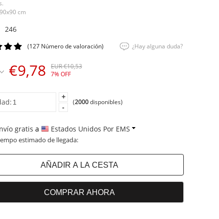
s.
 90x90 cm
246
(127 Número de valoración)
¿Hay alguna duda?
€9,78
EUR €10,53
7% OFF
+
dad:
(
2000
disponibles)
-
nvío gratis
a
Estados Unidos Por EMS
iempo estimado de llegada: