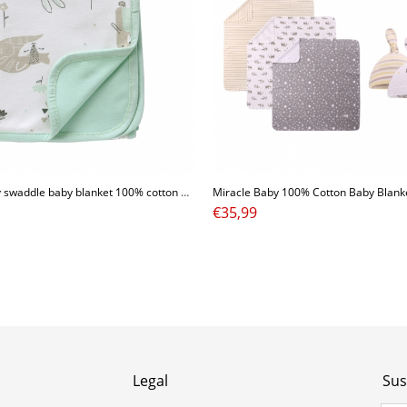
Miracle baby swaddle baby blanket 100% cotton muslin swaddle blankets double layer muslin swaddle blanket
€
35,99
Legal
Sus