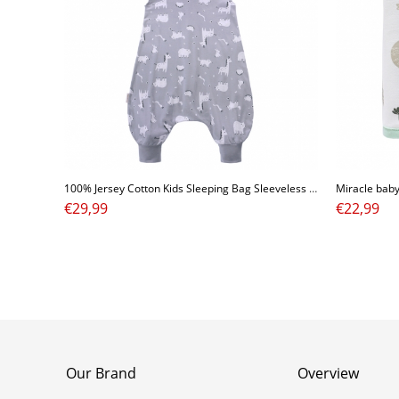
100% Jersey Cotton Kids Sleeping Bag Sleeveless Children Sleeping Sack with Zipper Newborn Wearable Knitted Baby Sleeping Bag
€
29,99
€
22,99
Our Brand
Overview