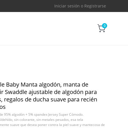
Iniciar sesión
o
Registrarse
0
le Baby Manta algodón, manta de
r Swaddle ajustable de algodón para
, regalos de ducha suave para recién
os
de 95% algodón + 5% spandex Jersey Super Cómodo.
ldehído, sin colorante, sin metales pesados, esa tela
emente suave que desea poner contra la piel suave y mantecosa de