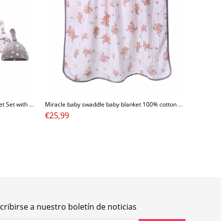
Miracle Baby 100% Cotton Baby Blanket Set with Hat Breathable Receiving Blanket Jersey Cotton Fabric Blanket Swaddling Wrap Set
Miracle baby swaddle baby blanket 100% cotton muslin swaddle blankets double layer muslin swaddle blanket
€
25,99
cribirse a nuestro boletín de noticias