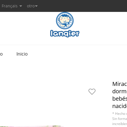
Français
otro
to
Inicio
Mirac
dormi
bebés
nacid
* Hecho 
Sin forma
increíbl