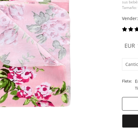
sus bebé
Tamaño:
Vender:
EUR
Canti
Flete:
E
T