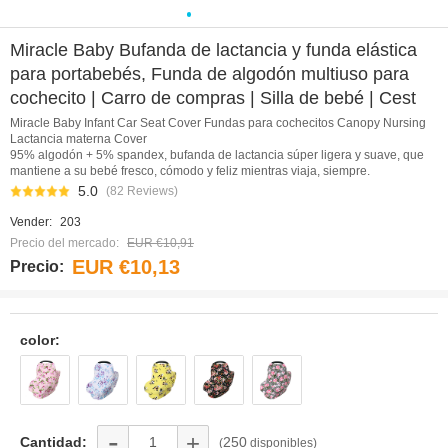
0
1
2
3
4
5
6
7
8
9
Miracle Baby Bufanda de lactancia y funda elástica
para portabebés, Funda de algodón multiuso para
cochecito | Carro de compras | Silla de bebé | Cest
Miracle Baby Infant Car Seat Cover Fundas para cochecitos Canopy Nursing
Lactancia materna Cover
95% algodón + 5% spandex, bufanda de lactancia súper ligera y suave, que
mantiene a su bebé fresco, cómodo y feliz mientras viaja, siempre.
5.0
(82 Reviews)
Vender:
203
Precio del mercado:
EUR €10,91
EUR €10,13
Precio:
color:
-
+
Cantidad:
250
(
disponibles)