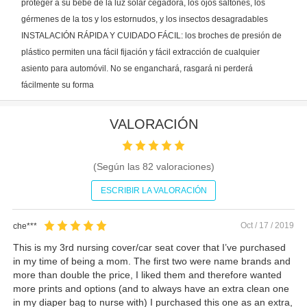
proteger a su bebé de la luz solar cegadora, los ojos saltones, los
gérmenes de la tos y los estornudos, y los insectos desagradables
INSTALACIÓN RÁPIDA Y CUIDADO FÁCIL: los broches de presión de
plástico permiten una fácil fijación y fácil extracción de cualquier
asiento para automóvil. No se enganchará, rasgará ni perderá
fácilmente su forma
VALORACIÓN
(Según las
82
valoraciones)
ESCRIBIR LA VALORACIÓN
Oct / 17 / 2019
che***
This is my 3rd nursing cover/car seat cover that I’ve purchased
in my time of being a mom. The first two were name brands and
more than double the price, I liked them and therefore wanted
more prints and options (and to always have an extra clean one
in my diaper bag to nurse with) I purchased this one as an extra,