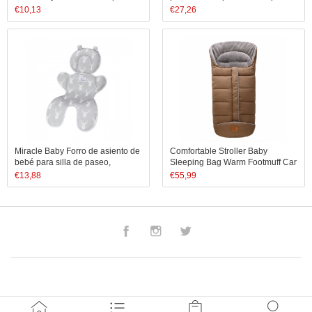
portabebés, Funda de algodón
USB, bolsillos con aislamiento,
€
10,13
€
27,26
multiuso para cochecito | Carro
bolsas grandes para pañales,
de compras | Silla de bebé | Cest
mochila multifuncional, moc
Miracle Baby Forro de asiento de
Comfortable Stroller Baby
bebé para silla de paseo,
Sleeping Bag Warm Footmuff Car
almohadilla/cojín/forro de asiento
Seat Swaddle Sleep Sack Kids
€
13,88
€
55,99
de malla 3D de doble cara para
Toddler Organic Sleep Sack
silla de paseo y asiento
Sleeping Bag
Facebook
Instagram
Twitter