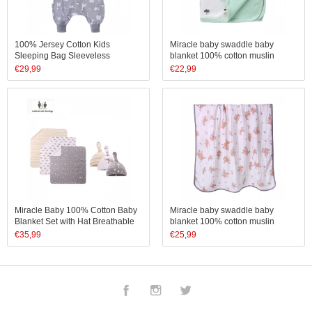
100% Jersey Cotton Kids
Miracle baby swaddle baby
Sleeping Bag Sleeveless
blanket 100% cotton muslin
Children Sleeping Sack with
swaddle blankets double layer
€
29,99
€
22,99
Zipper Newborn Wearable
muslin swaddle blanket
Knitted Baby Sleeping Bag
Miracle Baby 100% Cotton Baby
Miracle baby swaddle baby
Blanket Set with Hat Breathable
blanket 100% cotton muslin
Receiving Blanket Jersey Cotton
swaddle blankets double layer
€
35,99
€
25,99
Fabric Blanket Swaddling Wrap
muslin swaddle blanket
Set
Facebook
Instagram
Twitter