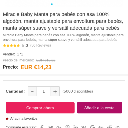
0
1
2
3
4
5
6
7
8
9
10
11
Miracle Baby Manta para bebés con asa 100%
algodón, manta ajustable para envoltura para bebés,
manta súper suave y versátil adecuada para bebés
Miracle Baby Manta para bebés con asa 100% algodón, manta ajustable para
envoltura para bebés, manta súper suave y versátil adecuada para bebés
5.0
(50 Reviews)
Vender:
171
Precio del mercado:
EUR €15,32
EUR €14,23
Precio:
-
+
Cantidad:
5000
(
disponibles)
Añadir a favoritos
Comparte este trato: