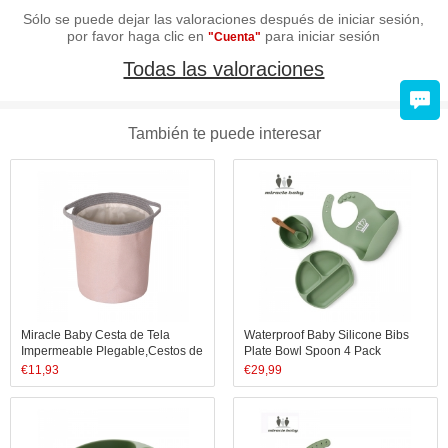
Sólo se puede dejar las valoraciones después de iniciar sesión,
por favor haga clic en
para iniciar sesión
"Cuenta"
Todas las valoraciones
También te puede interesar
Miracle Baby Cesta de Tela
Waterproof Baby Silicone Bibs
Impermeable Plegable,Cestos de
Plate Bowl Spoon 4 Pack
lavanderíapara la
Comfortable Adjustable
€
11,93
€
29,99
Colada,Organizador Lavadero
Washable Soft Baby Bibs
Almacenamiento de Canastas
para Guardar Organi