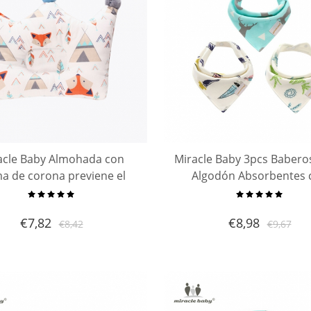
acle Baby Almohada con
Miracle Baby 3pcs Babero
a de corona previene el
Algodón Absorbentes 
drome de cabeza plana
Pañuelo para Bebé, con B
da antivuelco para dormir
Ajustables, Lindos Babe
€
7,82
€
8,98
€
8,42
€
9,67
bé de 3 meses a 1 año
Alimentación para Rec
Nacidos