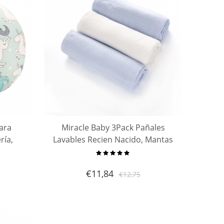
ara
Miracle Baby 3Pack Pañales
ría,
Lavables Recien Nacido, Mantas
100%
Niños Manta Bebé -"Diente de
a en
Plumas" Bambú Algodón 70%
€
11,84
€
12,75
ño
bambú, 30% Algodón Orgánico,
Swaddle