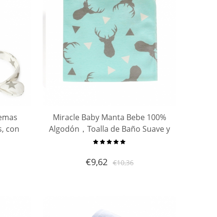
demas
Miracle Baby Manta Bebe 100%
s, con
Algodón，Toalla de Baño Suave y
 niños,
Transpirable,Swaddle Wrap
zo para
Recien Nacido,Para Bebe Regalo
€
9,62
€
10,36
is
Perfecto,90 x 90cmle Swaddle
Blan