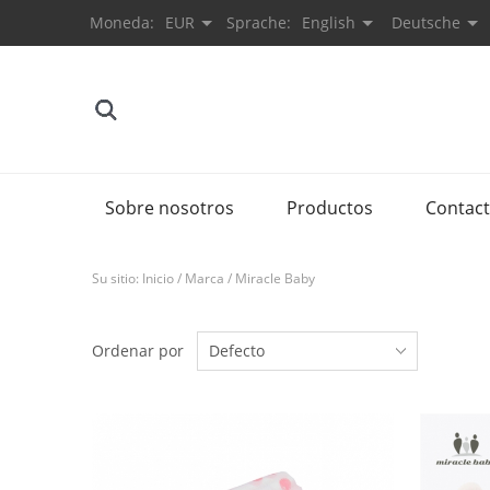
Moneda:
EUR
Sprache:
English
Deutsche
Sobre nosotros
Productos
Contac
Su sitio:
Inicio
/
Marca
/
Miracle Baby
Ordenar por
Defecto