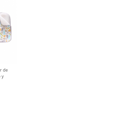
r de
 y
, 38 x