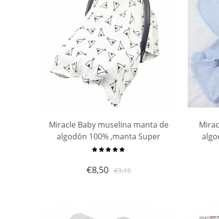
Miracle Baby muselina manta de
Mirac
algodón 100% ,manta Super
algo
suave cubierta de cochecito de
Weara
bebé cubierta de enfermería
€
8,50
€
9,15
nacidos (100 x 100 cm)