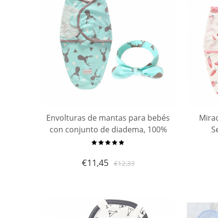
Envolturas de mantas para bebés
Mira
con conjunto de diadema, 100%
S
algodón, suave, ajustable,
envo
envoltura de toallas para bebés,
ajusta
€
11,45
€
12,33
saco de dormir