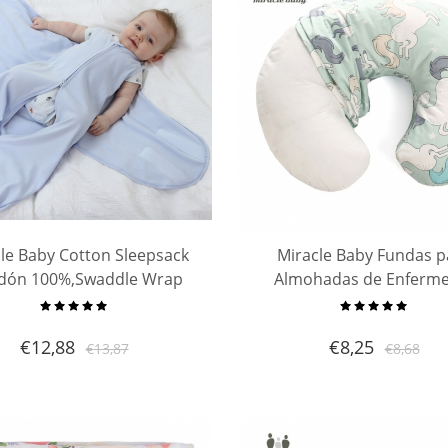
le Baby Cotton Sleepsack
Miracle Baby Fundas p
dón 100%,Swaddle Wrap
Almohadas de Enferme
ble Manta Saco de dormir
Fundas de Almohada 
para niño
Algodón para Almohad
€
12,88
€
8,25
€
13,87
€
8,68
Forma de U para Ni