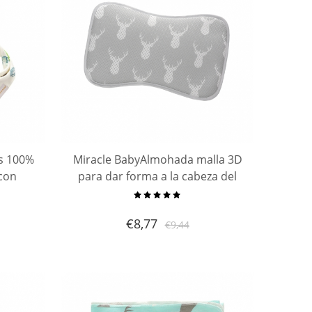
s 100%
Miracle BabyAlmohada malla 3D
con
para dar forma a la cabeza del
roches
bebé, almohada 100%Algodón
ros de
Suave Prevenir para cabeza plana
€
8,77
€
9,44
ién
Apoyo, Almohada infantil