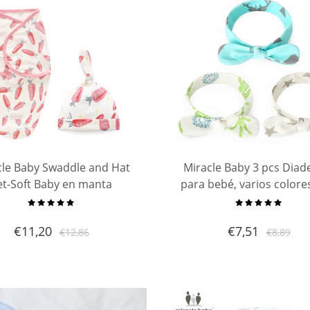
cle Baby Swaddle and Hat
Miracle Baby 3 pcs Dia
et-Soft Baby en manta
para bebé, varios colore
lvente de algodón puro y
lazo, turbante y lazo, para
ble Manta y gorras de bebé
conejo, pelo, diadema, la
€
11,20
€
7,51
€
12,86
€
8,89
Bonnet-Baby Shower
el pelo para bebés un
Set,Receiving Bla