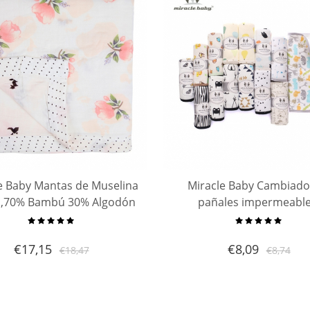
e Baby Mantas de Muselina
Miracle Baby Cambiado
 ,70% Bambú 30% Algodón
pañales impermeable
bijas para Bebe Baño De
antideslizante para bebé
er Para Recién Nacido ,120
53.5 cm
€
17,15
€
8,09
€
18,47
€
8,74
x 120 cm， 2 capas