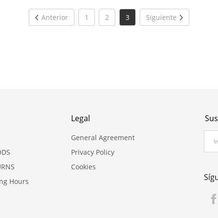
Anterior
1
2
3
Siguiente
Legal
Sus
General Agreement
ODS
Privacy Policy
URNS
Cookies
Síg
ing Hours