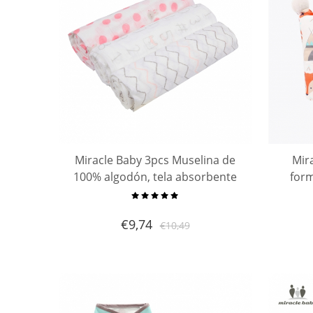
Miracle Baby 3pcs Muselina de
Mir
100% algodón, tela absorbente
form
de manchas, pañal de muselina
sín
28 '' x 28 ''
almoha
€
9,74
€
10,49
Be