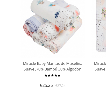
Miracle Baby Mantas de Muselina
Miracl
Suave ,70% Bambú 30% Algodón
Suave
,Cobijas para Bebe Baño De
,Co
Envolver Para Recién Nacido ,120
Envolv
€
25,26
€
27,24
x 120 cm， 4 capas