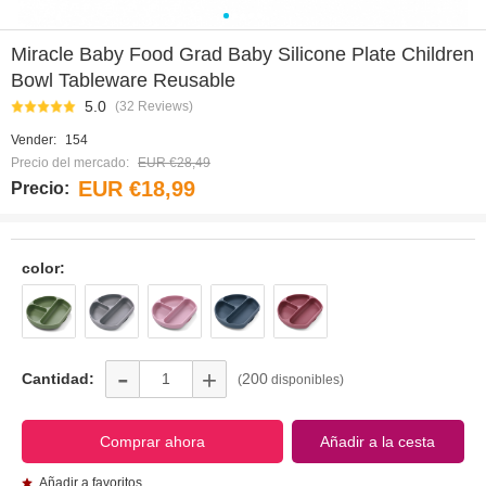
0
1
2
3
4
Miracle Baby Food Grad Baby Silicone Plate Children
Bowl Tableware Reusable
5.0
(32 Reviews)
Vender:
154
Precio del mercado:
EUR €28,49
EUR €18,99
Precio:
color:
-
+
Cantidad:
200
(
disponibles)
Añadir a favoritos