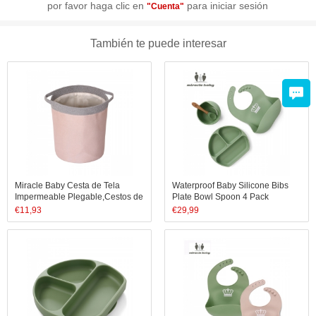
por favor haga clic en
para iniciar sesión
"Cuenta"
También te puede interesar
Miracle Baby Cesta de Tela
Waterproof Baby Silicone Bibs
Impermeable Plegable,Cestos de
Plate Bowl Spoon 4 Pack
lavanderíapara la
Comfortable Adjustable
€
11,93
€
29,99
Colada,Organizador Lavadero
Washable Soft Baby Bibs
Almacenamiento de Canastas
para Guardar Organi