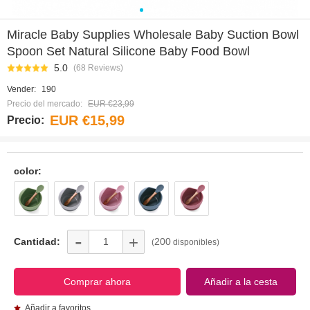
0
1
2
3
4
5
Miracle Baby Supplies Wholesale Baby Suction Bowl
Spoon Set Natural Silicone Baby Food Bowl
5.0
(68 Reviews)
Vender:
190
Precio del mercado:
EUR €23,99
EUR €15,99
Precio:
color:
-
+
Cantidad:
200
(
disponibles)
Añadir a favoritos