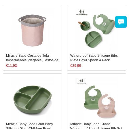
Miracle Baby Cesta de Tela
Waterproof Baby Silicone Bibs
Impermeable Plegable,Cestos de
Plate Bowl Spoon 4 Pack
lavanderíapara la
Comfortable Adjustable
€
11,93
€
29,99
Colada,Organizador Lavadero
Washable Soft Baby Bibs
Almacenamiento de Canastas
para Guardar Organi
Miracle Baby Food Grad Baby
Miracle Baby Food Grade
Silicone Plate Children Bowl
Waterproof Baby Silicone Bib Set