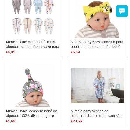
Miracle Baby Mono bebé 100%
Miracle Baby 6pcs Diadema para
algodón, suéter súper suave para
bebé, diadema para niña, bebé
todas las estaciones, pijama de
recién nacido
€
9,05
€
5,69
algodón para niños pequeños
Miracle Baby Sombrero bebé de
Miracle baby Vestido de
algodón 100%, divertido gorro
maternidad para mujer, camisón
bebé recién nacido de algodón
floral de algodón, trabajo de
€
5,69
€
20,66
orgánico lindo
parto para embarazadas, camisa
de lactancia para mujer