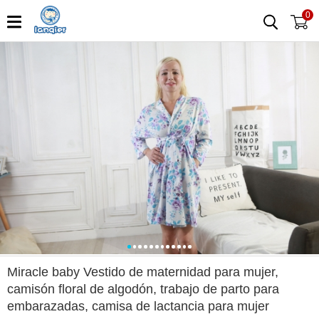
0
0
1
2
3
4
5
6
7
8
9
10
11
Miracle baby Vestido de maternidad para mujer,
camisón floral de algodón, trabajo de parto para
embarazadas, camisa de lactancia para mujer