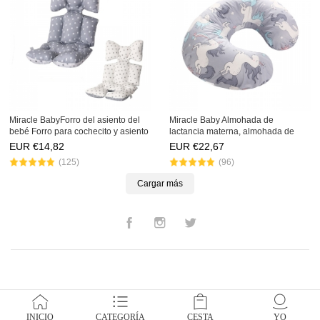
Miracle BabyForro del asiento del
Miracle Baby Almohada de
bebé Forro para cochecito y asiento
lactancia materna, almohada de
de carro, Cojín de cojín de bebé
maternidad cómoda y embarazo
EUR €
14,82
EUR €
22,67
grueso transpirable
Almohada en forma de U
(125)
(96)
Cargar más
Facebook
Instagram
Twitter
INICIO
CATEGORÍA
CESTA
YO