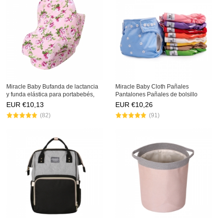
Miracle Baby Bufanda de lactancia
Miracle Baby Cloth Pañales
y funda elástica para portabebés,
Pantalones Pañales de bolsillo
Funda de algodón multiuso para
reutilizables ajustables para ropa
EUR €
10,13
EUR €
10,26
cochecito | Carro de compras | Silla
interior impermeable para bebés
(82)
(91)
de bebé | Cest
con un pañal de inserción