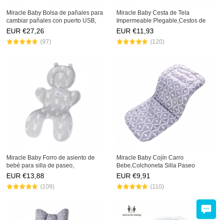
Miracle Baby Bolsa de pañales para
Miracle Baby Cesta de Tela
cambiar pañales con puerto USB,
Impermeable Plegable,Cestos de
bolsillos con aislamiento, bolsas
lavanderíapara la
EUR €
27,26
EUR €
11,93
grandes para pañales, mochila
Colada,Organizador Lavadero
(97)
(120)
multifuncional, moc
Almacenamiento de Canastas para
Guardar Organi
Miracle Baby Forro de asiento de
Miracle Baby Cojín Carro
bebé para silla de paseo,
Bebe,Colchoneta Silla Paseo
almohadilla/cojín/forro de asiento
Universal Verano
EUR €
13,88
EUR €
9,91
de malla 3D de doble cara para silla
Transpirable,Cojín Silla de Paseo
(109)
(110)
de paseo y asiento
para el Cochecito y Asiento de
Carro