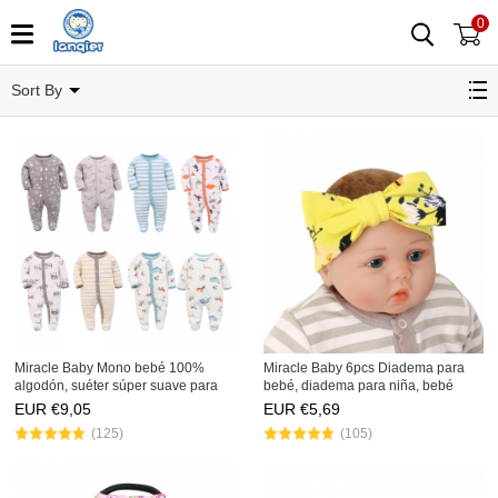
0
Marca
Sort By
Miracle Baby Mono bebé 100%
Miracle Baby 6pcs Diadema para
algodón, suéter súper suave para
bebé, diadema para niña, bebé
todas las estaciones, pijama de
recién nacido
EUR €
9,05
EUR €
5,69
algodón para niños pequeños
(125)
(105)