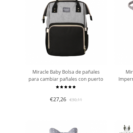
Miracle Baby Bolsa de pañales
Mir
para cambiar pañales con puerto
Imper
USB, bolsillos con aislamiento,
bolsas grandes para pañales,
Cola
€
27,26
€
30,11
mochila multifuncional, moc
Alma