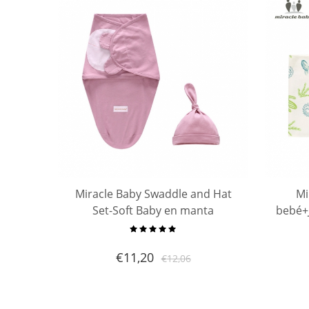
Miracle Baby Swaddle and Hat
Mi
Set-Soft Baby en manta
bebé+
envolvente de algodón puro y
mant
ajustable Manta y gorras de bebé
a
€
11,20
€
12,06
suave,