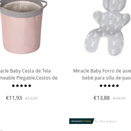
acle Baby Cesta de Tela
Miracle Baby Forro de asi
meable Plegable,Cestos de
bebé para silla de pas
lavanderíapara la
almohadilla/cojín/forr
da,Organizador Lavadero
asiento de malla 3D de 
€
11,93
€
13,88
€
12,85
€
14,95
cenamiento de Canastas
cara para silla de paseo y 
para Guardar Organi