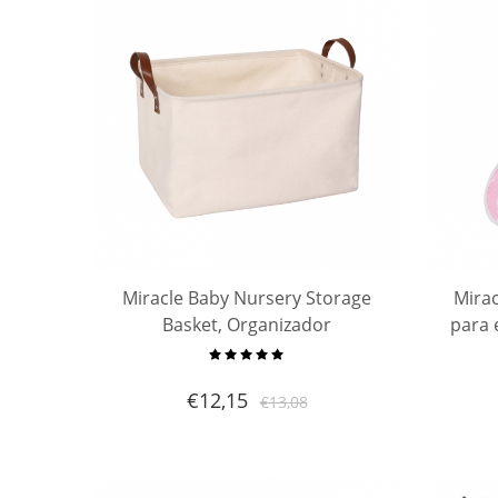
Miracle Baby Nursery Storage
Mirac
Basket, Organizador
para 
impermeable de lona con asas
cojín 
22"x15"x13" para Baby Nursery,
€
12,15
€
13,08
Contenedor de juguetes para
niños