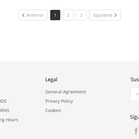
Anterior
1
2
3
Siguiente
Legal
Sus
General Agreement
ODS
Privacy Policy
URNS
Cookies
Síg
ing Hours