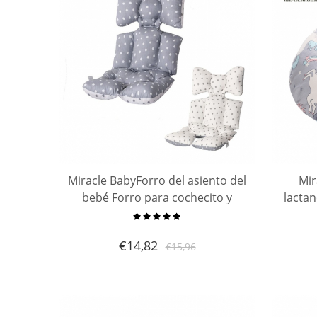
Miracle BabyForro del asiento del
Mir
bebé Forro para cochecito y
lacta
asiento de carro, Cojín de cojín
mater
de bebé grueso transpirable
Al
€
14,82
€
15,96