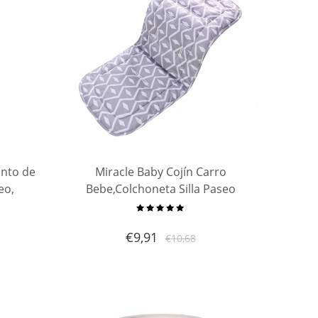
ento de
Miracle Baby Cojín Carro
eo,
Bebe,Colchoneta Silla Paseo
o de
Universal Verano
doble
Transpirable,Cojín Silla de Paseo
€
9,91
€
10,68
asiento
para el Cochecito y Asiento de
Carro