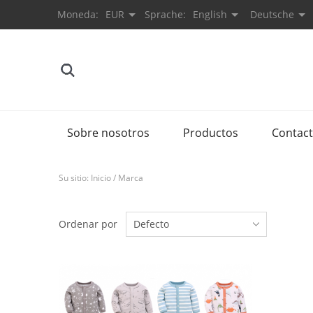
Moneda:
EUR
Sprache:
English
Deutsche
Sobre nosotros
Productos
Contac
Su sitio:
Inicio
/
Marca
Ordenar por
Defecto