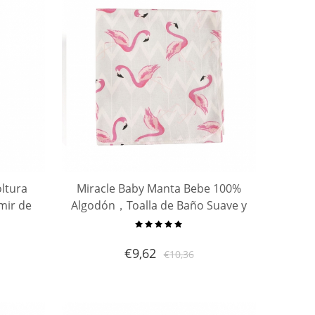
ltura
Miracle Baby Manta Bebe 100%
mir de
Algodón，Toalla de Baño Suave y
 recién
Transpirable,Swaddle Wrap
,0-3
Recien Nacido,Para Bebe Regalo
€
9,62
€
10,36
Perfecto,90 x 90cm