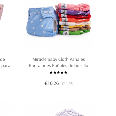
 de
Miracle Baby Cloth Pañales
a para
Pantalones Pañales de bolsillo
lgodón
reutilizables ajustables para ropa
| Carro
interior impermeable para bebés
€
10,26
€
11,05
 | Cest
con un pañal de inserción