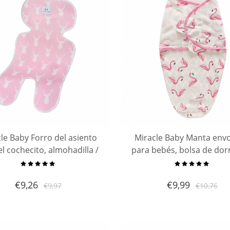
le Baby Forro del asiento
Miracle Baby Manta envo
el cochecito, almohadilla /
para bebés, bolsa de dor
/ forro del asiento de malla
algodón suave para bebés
3D de doble cara
nacidos (por3-6 meses
€
9,26
€
9,99
€
9,97
€
10,76
meses)