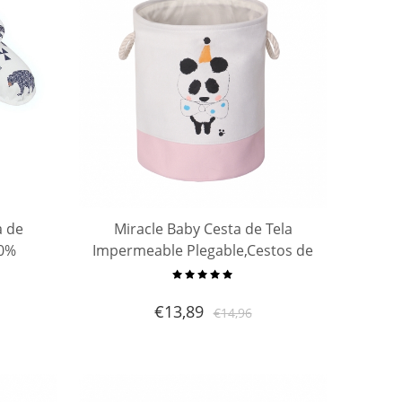
a de
Miracle Baby Cesta de Tela
00%
Impermeable Plegable,Cestos de
de
lavanderíapara la
aíble y
Colada,Organizador Lavadero
€
13,89
€
14,96
adres
Almacenamiento de Canastas
para Guardar Organi