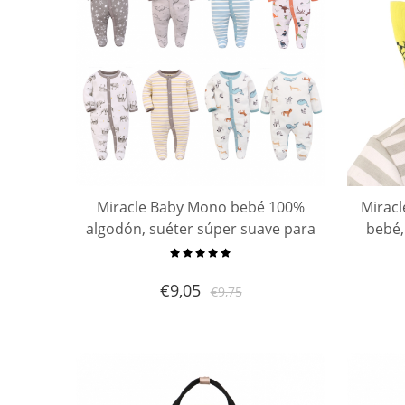
Miracle Baby Mono bebé 100%
Mirac
algodón, suéter súper suave para
bebé,
todas las estaciones, pijama de
algodón para niños pequeños
€
9,05
€
9,75