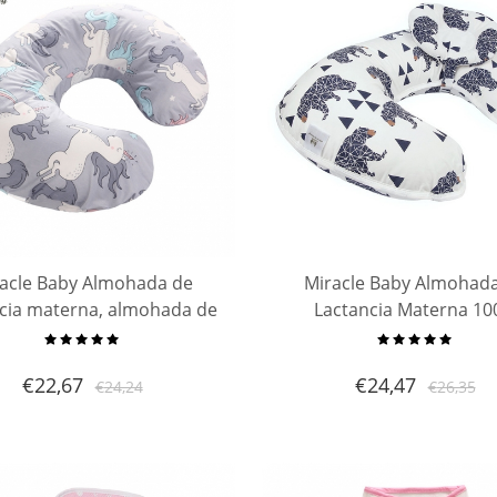
acle Baby Almohada de
Miracle Baby Almohad
ncia materna, almohada de
Lactancia Materna 1
nidad cómoda y embarazo
Algodòn,Almohada 
mohada en forma de U
Maternidad Embarazo Extr
€
22,67
€
24,47
€
24,24
€
26,35
Lavable Forma U, para M
Amamantan