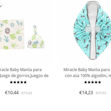
racle Baby Manta para
Miracle Baby Manta para
Juego de gorros,Juegos de
con asa 100% algodón, 
a de tela de muselina de
ajustable para envoltura
lgodón recién nacido
bebés, manta súper sua
€
10,44
€
14,23
€
11,24
€
15,32
Juegos de regalo de ducha
versátil adecuada para 
infantil