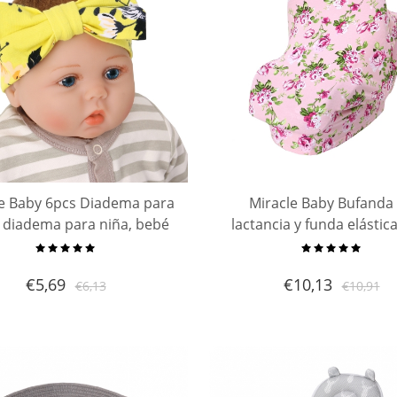
le Baby 6pcs Diadema para
Miracle Baby Bufanda
 diadema para niña, bebé
lactancia y funda elástic
recién nacido
portabebés, Funda de a
multiuso para cochecito 
€
5,69
€
10,13
€
6,13
€
10,91
de compras | Silla de bebé