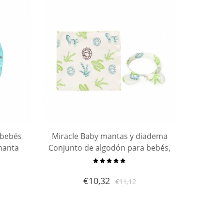
 bebés
Miracle Baby mantas y diadema
manta
Conjunto de algodón para bebés,
 para
mantas receptoras de algodón
ve y
extra suave de 90x90 cm y
€
10,32
€
11,12
bebés
diadema elegante para bebés