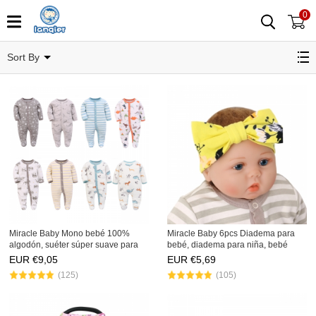
0
Categoría relacionada
Sort By
Miracle Baby Mono bebé 100%
Miracle Baby 6pcs Diadema para
algodón, suéter súper suave para
bebé, diadema para niña, bebé
todas las estaciones, pijama de
recién nacido
EUR €
9,05
EUR €
5,69
algodón para niños pequeños
(125)
(105)