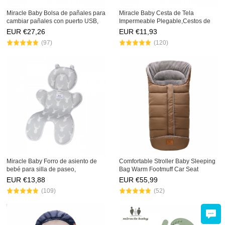
Miracle Baby Bolsa de pañales para
Miracle Baby Cesta de Tela
cambiar pañales con puerto USB,
Impermeable Plegable,Cestos de
bolsillos con aislamiento, bolsas
lavanderíapara la
EUR €
27,26
EUR €
11,93
grandes para pañales, mochila
Colada,Organizador Lavadero
(97)
(120)
multifuncional, moc
Almacenamiento de Canastas para
Guardar Organi
Miracle Baby Forro de asiento de
Comfortable Stroller Baby Sleeping
bebé para silla de paseo,
Bag Warm Footmuff Car Seat
almohadilla/cojín/forro de asiento
Swaddle Sleep Sack Kids Toddler
EUR €
13,88
EUR €
55,99
de malla 3D de doble cara para silla
Organic Sleep Sack Sleeping Bag
(109)
(52)
de paseo y asiento