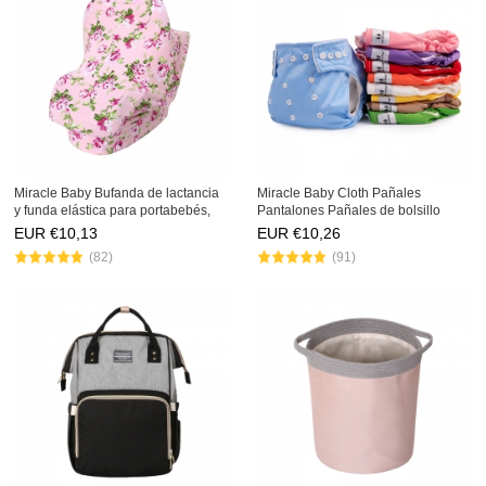
Miracle Baby Bufanda de lactancia
Miracle Baby Cloth Pañales
y funda elástica para portabebés,
Pantalones Pañales de bolsillo
Funda de algodón multiuso para
reutilizables ajustables para ropa
EUR €
10,13
EUR €
10,26
cochecito | Carro de compras | Silla
interior impermeable para bebés
(82)
(91)
de bebé | Cest
con un pañal de inserción