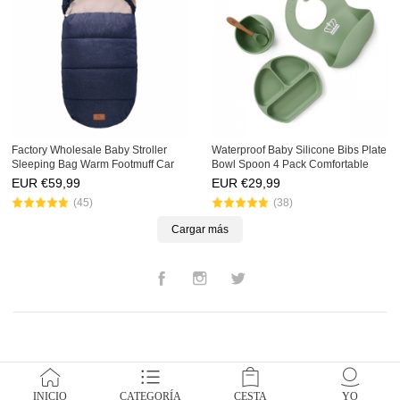
Factory Wholesale Baby Stroller
Waterproof Baby Silicone Bibs Plate
Sleeping Bag Warm Footmuff Car
Bowl Spoon 4 Pack Comfortable
Seat Baby Sleeping Bag Kids
Adjustable Washable Soft Baby
EUR €
59,99
EUR €
29,99
Toddler Baby Sleeping Bag
Bibs
(45)
(38)
Cargar más
Facebook
Instagram
Twitter
INICIO
CATEGORÍA
CESTA
YO